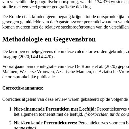
van verschillende geografische oorsprong, waarbij 134.336 westerse
studie met een veel grotere geografische dekking.
De Ronde et al. konden geen toegang krijgen tot de oorspronkelijke r
gewogen gemiddelde van de Agatston-score percentielwaarden van de v
komen overeen met de relatieve steekproefgrootten van de verschille
Methodologie en Gegevensbron
De kern-percentielgegevens die in deze calculator worden gebruikt, 
Imaging (2020;14:414-420) .
Voorafgaand aan de integratie van deze De Ronde et al. (2020) gepool
Mannen, Westerse Vrouwen, Aziatische Mannen, en Aziatische Vrouwen.
de oorspronkelijke publicatie .
Correctie-aannames:
Correcties afgeleid van deze review waren gebaseerd op de volgende
Niet-afnemende Percentielen met Leeftijd:
Percentielcurves v
het algemeen toeneemt met de leeftijd.
(Voorbeelden uit de oors
Niet-kruisende Percentielcurves:
Percentielcurves voor een b
aanpassing).