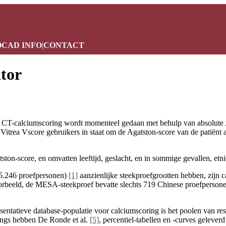
OCAD INFO
|
CONTACT
tor
iale CT-calciumscoring wordt momenteel gedaan met behulp van absolute
s Vitrea Vscore gebruikers in staat om de Agatston-score van de patiënt a
ton-score, en omvatten leeftijd, geslacht, en in sommige gevallen, etni
35.246 proefpersonen)
[1]
aanzienlijke steekproefgrootten hebben, zijn c
rbeeld, de MESA-steekproef bevatte slechts 719 Chinese proefpersone
sentatieve database-populatie voor calciumscoring is het poolen van res
langs hebben De Ronde et al.
[5]
,
percentiel-tabellen en -curves gelever