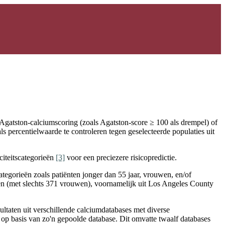
 Agatston-calciumscoring (zoals Agatston-score ≥ 100 als drempel) of
ls percentielwaarde te controleren tegen geselecteerde populaties uit
citeitscategorieën
[3]
voor een preciezere risicopredictie.
ategorieën zoals patiënten jonger dan 55 jaar, vrouwen, en/of
n (met slechts 371 vrouwen), voornamelijk uit Los Angeles County
ultaten uit verschillende calciumdatabases met diverse
d op basis van zo'n gepoolde database. Dit omvatte twaalf databases