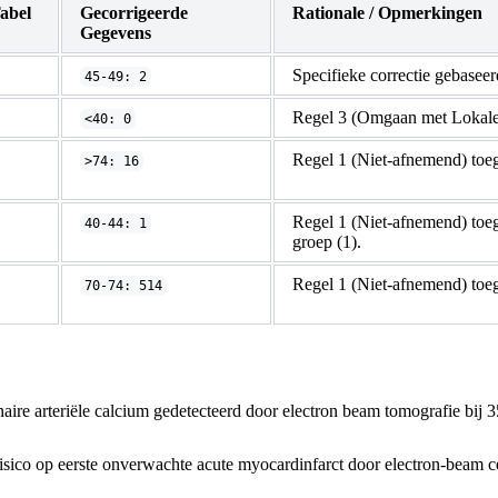
abel
Gecorrigeerde
Rationale / Opmerkingen
Gegevens
Specifieke correctie gebaseer
45-49: 2
Regel 3 (Omgaan met Lokale 
<40: 0
Regel 1 (Niet-afnemend) toeg
>74: 16
Regel 1 (Niet-afnemend) toe
40-44: 1
groep (1).
Regel 1 (Niet-afnemend) toeg
70-74: 514
naire arteriële calcium gedetecteerd door electron beam tomografie bij
 risico op eerste onverwachte acute myocardinfarct door electron-beam