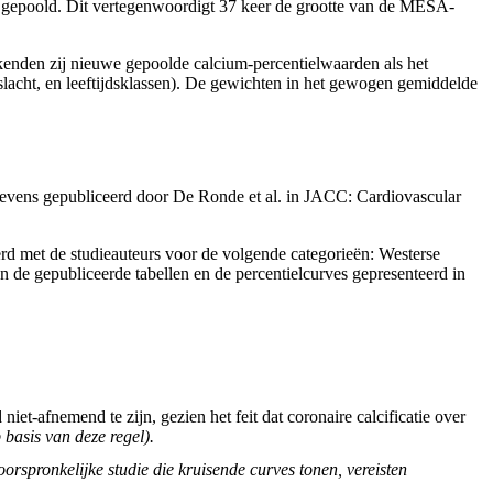
n gepoold. Dit vertegenwoordigt 37 keer de grootte van de MESA-
ekenden zij nieuwe gepoolde calcium-percentielwaarden als het
lacht, en leeftijdsklassen). De gewichten in het gewogen gemiddelde
egevens gepubliceerd door De Ronde et al. in JACC: Cardiovascular
erd met de studieauteurs voor de volgende categorieën: Westerse
de gepubliceerde tabellen en de percentielcurves gepresenteerd in
iet-afnemend te zijn, gezien het feit dat coronaire calcificatie over
 basis van deze regel).
oorspronkelijke studie die kruisende curves tonen, vereisten