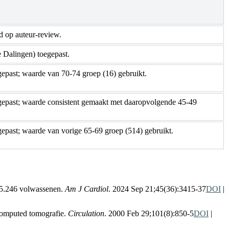
d op auteur-review.
Dalingen) toegepast.
epast; waarde van 70-74 groep (16) gebruikt.
gepast; waarde consistent gemaakt met daaropvolgende 45-49
epast; waarde van vorige 65-69 groep (514) gebruikt.
 35.246 volwassenen.
Am J Cardiol
.
2024 Sep 21;45(36):3415-37
DOI
|
 computed tomografie.
Circulation
.
2000 Feb 29;101(8):850-5
DOI
|