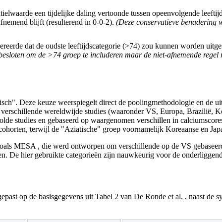
ielwaarde een tijdelijke daling vertoonde tussen opeenvolgende leeftijd
nemend blijft (resulterend in 0-0-2).
(Deze conservatieve benadering we
eerde dat de oudste leeftijdscategorie (>74) zou kunnen worden uitgeslo
besloten om de >74 groep te includeren maar de niet-afnemende regel r
atisch". Deze keuze weerspiegelt direct de poolingmethodologie en de ui
 verschillende wereldwijde studies (waaronder VS, Europa, Brazilië, 
poolde studies en gebaseerd op waargenomen verschillen in calciumscore
horten, terwijl de "Aziatische" groep voornamelijk Koreaanse en Japa
ies zoals MESA , die werd ontworpen om verschillende op de VS gebaseer
en. De hier gebruikte categorieën zijn nauwkeurig voor de onderligge
egepast op de basisgegevens uit Tabel 2 van De Ronde et al. , naast de s