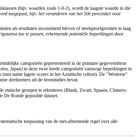
sklassen (bijv. waarden zoals 1-0-2), wordt de laagste waarde in die
rd toegepast, bijv. het veranderen van het 50e percentiel voor
ten als resultaten inconsistent bleven of steekproefgrootten te laag
igoureus toe te passen, erkennende potentiële beperkingen door
teindelijke categorieën gepresenteerd in de primaire gegevensbron
Korea, Japan) in deze twee brede categorieën vanwege beperkingen in
s (met name lagere scores in het Aziatische cohort). De "Westerse"
nse deelnemers uit de bronstudies bevat.
de etnische groepen te rekruteren (Blank, Zwart, Spaans, Chinees-
nde De Ronde gepoolde dataset.
ystematische toepassing van de niet-afnemende regel over alle