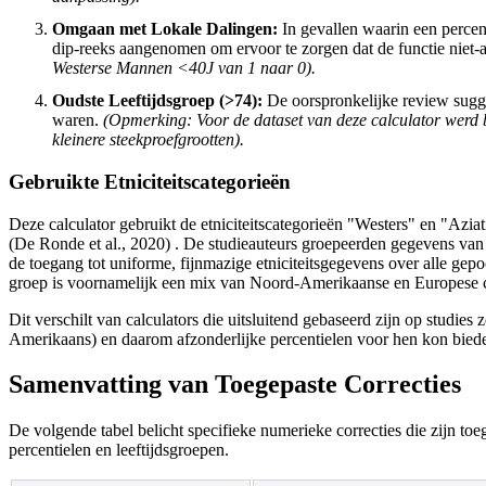
Omgaan met Lokale Dalingen:
In gevallen waarin een percent
dip-reeks aangenomen om ervoor te zorgen dat de functie niet-af
Westerse Mannen <40J van 1 naar 0).
Oudste Leeftijdsgroep (>74):
De oorspronkelijke review sugger
waren.
(Opmerking: Voor de dataset van deze calculator werd 
kleinere steekproefgrootten).
Gebruikte Etniciteitscategorieën
Deze calculator gebruikt de etniciteitscategorieën "Westers" en "Azi
(De Ronde et al., 2020) . De studieauteurs groepeerden gegevens van
de toegang tot uniforme, fijnmazige etniciteitsgegevens over alle ge
groep is voornamelijk een mix van Noord-Amerikaanse en Europese co
Dit verschilt van calculators die uitsluitend gebaseerd zijn op stud
Amerikaans) en daarom afzonderlijke percentielen voor hen kon bied
Samenvatting van Toegepaste Correcties
De volgende tabel belicht specifieke numerieke correcties die zijn to
percentielen en leeftijdsgroepen.