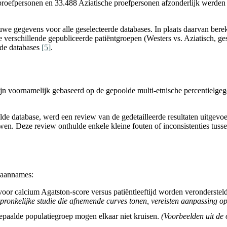
 proefpersonen en 33.488 Aziatische proefpersonen afzonderlijk werde
uwe gegevens voor alle geselecteerde databases. In plaats daarvan ber
erschillende gepubliceerde patiëntgroepen (Westers vs. Aziatisch, ges
nde databases
[5]
.
zijn voornamelijk gebaseerd op de gepoolde multi-etnische percentielg
de database, werd een review van de gedetailleerde resultaten uitgevo
 Deze review onthulde enkele kleine fouten of inconsistenties tussen 
 aannames:
oor calcium Agatston-score versus patiëntleeftijd worden verondersteld n
pronkelijke studie die afnemende curves tonen, vereisten aanpassing op
epaalde populatiegroep mogen elkaar niet kruisen.
(Voorbeelden uit de 