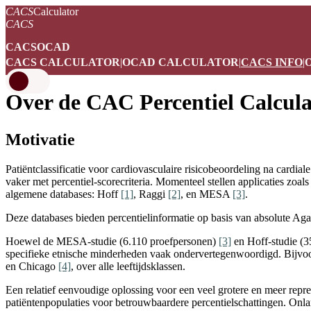
CACS
Calculator
CACS
CACS
OCAD
CACS CALCULATOR
|
OCAD CALCULATOR
|
CACS INFO
|
EN
NL
Over de CAC Percentiel Calcula
Motivatie
Patiëntclassificatie voor cardiovasculaire risicobeoordeling na card
vaker met percentiel-scorecriteria. Momenteel stellen applicaties zoal
algemene databases: Hoff
[1]
, Raggi
[2]
, en MESA
[3]
.
Deze databases bieden percentielinformatie op basis van absolute Agats
Hoewel de MESA-studie (6.110 proefpersonen)
[3]
en Hoff-studie (
specifieke etnische minderheden vaak ondervertegenwoordigd. Bijvoo
en Chicago
[4]
, over alle leeftijdsklassen.
Een relatief eenvoudige oplossing voor een veel grotere en meer repre
patiëntenpopulaties voor betrouwbaardere percentielschattingen. On