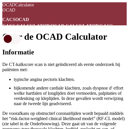
OCAD
Calculator
OCAD
CACS
OCAD
CACS CALCULATOR
|
OCAD CALCULATOR
|
CACS
INFO
|
OCAD INFO
|
CONTACT
Over de OCAD Calculator
EN
NL
Informatie
De CT-kalkscore scan is niet geïndiceerd als eerste onderzoek bij
patiënten met:
typische angina pectoris klachten.
bijkomende andere cardiale klachten, zoals dyspnoe d' effort
welke hartfalen of longlijden doet vermoeden, palpitaties of
verdenking op kleplijden. In deze gevallen wordt verwijzing
naar de tweede lijn geadviseerd.
De voorafkans op obstructief coronairlijden wordt bepaald middels
het “risk-factor-weighted clinical likelihood model” (RF-CL model)
(zie tabel in de Onderbouwing). Deze gaat uit van de volgende
gegevens: type thoracale klachten, leeftijd, geslacht en aan- of