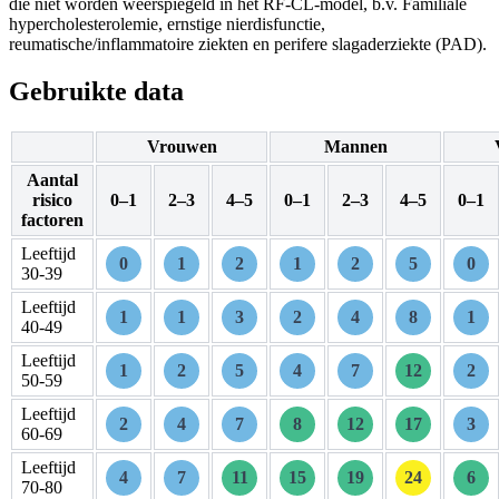
die niet worden weerspiegeld in het RF-CL-model, b.v. Familiale
hypercholesterolemie, ernstige nierdisfunctie,
reumatische/inflammatoire ziekten en perifere slagaderziekte (PAD).
Gebruikte data
Vrouwen
Mannen
Aantal
risico
0–1
2–3
4–5
0–1
2–3
4–5
0–1
factoren
Leeftijd
0
1
2
1
2
5
0
30-39
Leeftijd
1
1
3
2
4
8
1
40-49
Leeftijd
1
2
5
4
7
12
2
50-59
Leeftijd
2
4
7
8
12
17
3
60-69
Leeftijd
4
7
11
15
19
24
6
70-80