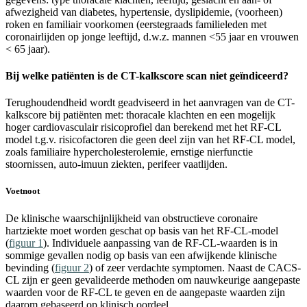
afwezigheid van diabetes, hypertensie, dyslipidemie, (voorheen)
roken en familiair voorkomen (eerstegraads familieleden met
coronairlijden op jonge leeftijd, d.w.z. mannen <55 jaar en vrouwen
< 65 jaar).
Bij welke patiënten is de CT-kalkscore scan niet geïndiceerd?
Terughoudendheid wordt geadviseerd in het aanvragen van de CT-
kalkscore bij patiënten met: thoracale klachten en een mogelijk
hoger cardiovasculair risicoprofiel dan berekend met het RF-CL
model t.g.v. risicofactoren die geen deel zijn van het RF-CL model,
zoals familiaire hypercholesterolemie, ernstige nierfunctie
stoornissen, auto-imuun ziekten, perifeer vaatlijden.
Voetnoot
De klinische waarschijnlijkheid van obstructieve coronaire
hartziekte moet worden geschat op basis van het RF-CL-model
(
figuur 1
). Individuele aanpassing van de RF-CL-waarden is in
sommige gevallen nodig op basis van een afwijkende klinische
bevinding (
figuur 2
) of zeer verdachte symptomen. Naast de CACS-
CL zijn er geen gevalideerde methoden om nauwkeurige aangepaste
waarden voor de RF-CL te geven en de aangepaste waarden zijn
daarom gebaseerd op klinisch oordeel.