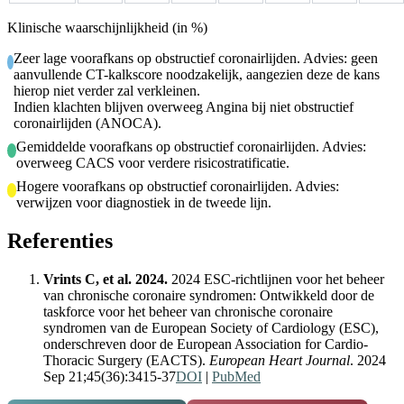
Klinische waarschijnlijkheid (in %)
Zeer lage voorafkans op obstructief coronairlijden. Advies: geen
aanvullende CT-kalkscore noodzakelijk, aangezien deze de kans
hierop niet verder zal verkleinen.
Indien klachten blijven overweeg Angina bij niet obstructief
coronairlijden (ANOCA).
Gemiddelde voorafkans op obstructief coronairlijden. Advies:
overweeg CACS voor verdere risicostratificatie.
Hogere voorafkans op obstructief coronairlijden. Advies:
verwijzen voor diagnostiek in de tweede lijn.
Referenties
Vrints C, et al. 2024.
2024 ESC-richtlijnen voor het beheer
van chronische coronaire syndromen: Ontwikkeld door de
taskforce voor het beheer van chronische coronaire
syndromen van de European Society of Cardiology (ESC),
onderschreven door de European Association for Cardio-
Thoracic Surgery (EACTS).
European Heart Journal
.
2024
Sep 21;45(36):3415-37
DOI
|
PubMed